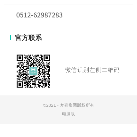
0512-62987283
官方联系
微信识别左侧二维码
©
2021 - 梦嘉集团版权所有
电脑版