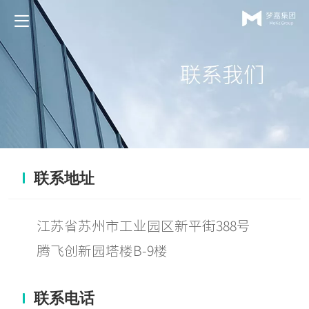
联系地址
江苏省苏州市工业园区新平街388号
腾飞创新园塔楼B-9楼
联系电话